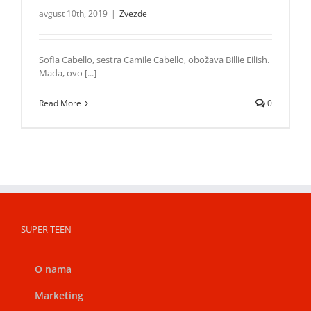
avgust 10th, 2019
|
Zvezde
Sofia Cabello, sestra Camile Cabello, obožava Billie Eilish.
Mada, ovo [...]
Read More
0
SUPER TEEN
O nama
Marketing