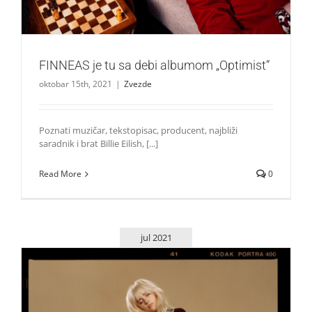
FINNEAS je tu sa debi albumom „Optimist“
oktobar 15th, 2021
|
Zvezde
Poznati muzičar, tekstopisac, producent, najbliži
saradnik i brat Billie Eilish, [...]
Read More
0
jul 2021