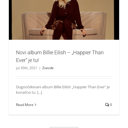
Novi album Billie Eilish – „Happier Than Ever“ je tu!
Zvezde
Novi album Billie Eilish – „Happier Than
Ever“ je tu!
jul 30th, 2021
|
Zvezde
Dugoočekivani album Billie Eilish „Happier Than Ever“ je
konačno tu. [...]
Read More
0