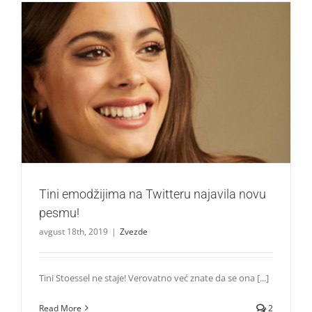
Tini emodžijima na Twitteru najavila novu pesmu!
Zvezde
Tini emodžijima na Twitteru najavila novu
pesmu!
avgust 18th, 2019
|
Zvezde
Tini Stoessel ne staje! Verovatno već znate da se ona [...]
Read More
2