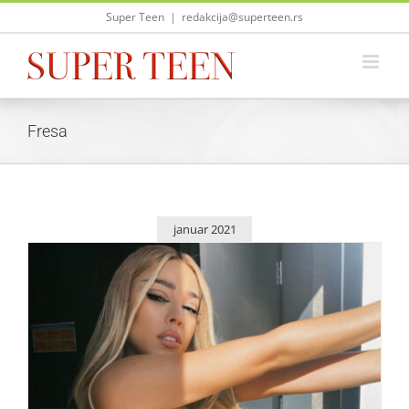
Skip
Super Teen
|
redakcija@superteen.rs
to
content
Fresa
januar 2021
Danna Paola optužena za kopiranje pesme Tini Stoessel!
Zvezde