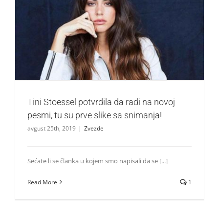
Tini Stoessel potvrdila da radi na novoj pesmi, tu su prve
slike sa snimanja!
Zvezde
Tini Stoessel potvrdila da radi na novoj
pesmi, tu su prve slike sa snimanja!
avgust 25th, 2019
|
Zvezde
Sećate li se članka u kojem smo napisali da se [...]
Read More
1