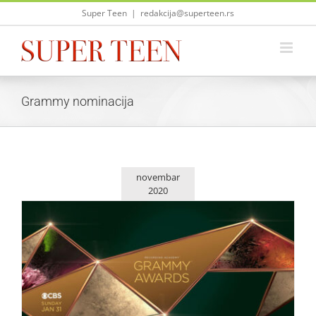
Skip
Super Teen
|
redakcija@superteen.rs
to
content
Grammy nominacija
novembar
2020
Beyonce ima devet Grammy nominacija
Zvezde