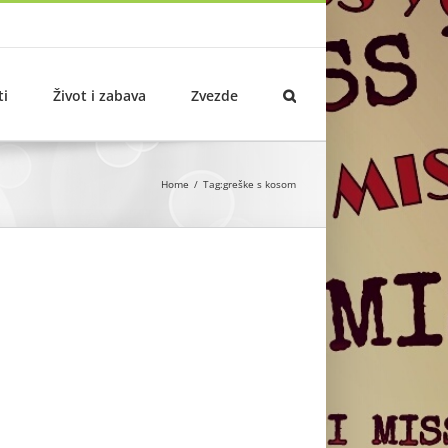
ti
Život i zabava
Zvezde
Home
Tag:
greške s kosom