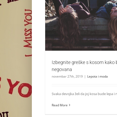
Izbegnite greške s kosom kako bi bila l
Lepota i moda
Izbegnite greške s kosom kako bi
negovana
novembar 27th, 2019
|
Lepota i moda
Svaka devojka želi da joj kosa bude lepa i n
Read More