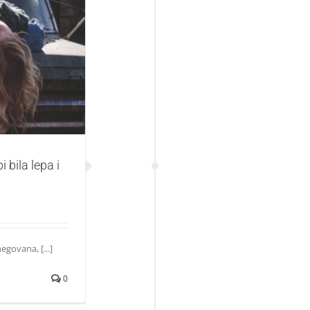
epa i negovana
 bila lepa i
egovana, [...]
0