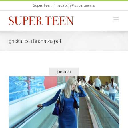
Skip
Super Teen
|
redakcija@superteen.rs
to
content
grickalice i hrana za put
jun 2021
10 stvari koje moraš poneti na letovanje
Saveti