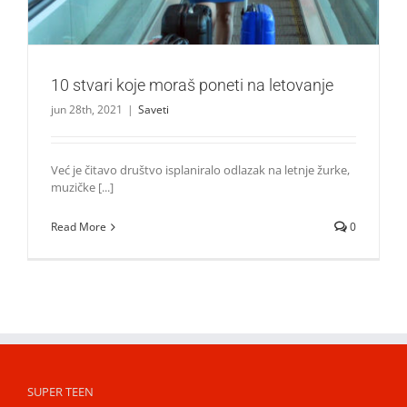
10 stvari koje moraš poneti na letovanje
jun 28th, 2021
|
Saveti
Već je čitavo društvo isplaniralo odlazak na letnje žurke,
muzičke [...]
Read More
0
SUPER TEEN