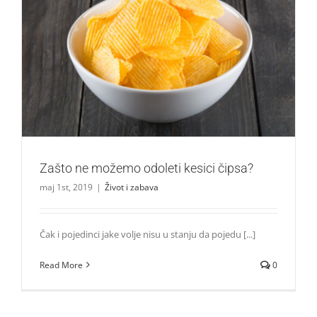
Zašto ne možemo odoleti kesici čipsa?
Život i zabava
Zašto ne možemo odoleti kesici čipsa?
maj 1st, 2019
|
Život i zabava
Čak i pojedinci jake volje nisu u stanju da pojedu [...]
Read More
0