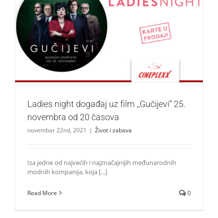
Ladies night događaj uz film ,,Gučijevi“ 25. novembra od
20 časova
Život i zabava
Ladies night događaj uz film ,,Gučijevi“ 25.
novembra od 20 časova
novembar 22nd, 2021
|
Život i zabava
Iza jedne od najvećih i najznačajnijih međunarodnih
modnih kompanija, koja [...]
Read More
0