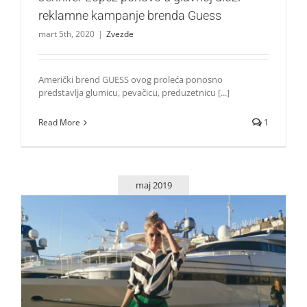
reklamne kampanje brenda Guess
mart 5th, 2020
|
Zvezde
Američki brend GUESS ovog proleća ponosno
predstavlja glumicu, pevačicu, preduzetnicu [...]
Read More
1
maj 2019
Prugice su IN – inspirišite se kombinacijama Elle Dvornik
Lepota i moda