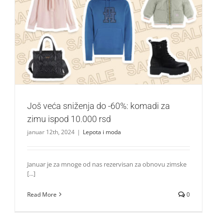
Još veća sniženja do -60%: komadi za zimu ispod 10.000
rsd
Lepota i moda
Još veća sniženja do -60%: komadi za
zimu ispod 10.000 rsd
januar 12th, 2024
|
Lepota i moda
Januar je za mnoge od nas rezervisan za obnovu zimske
[...]
Read More
0