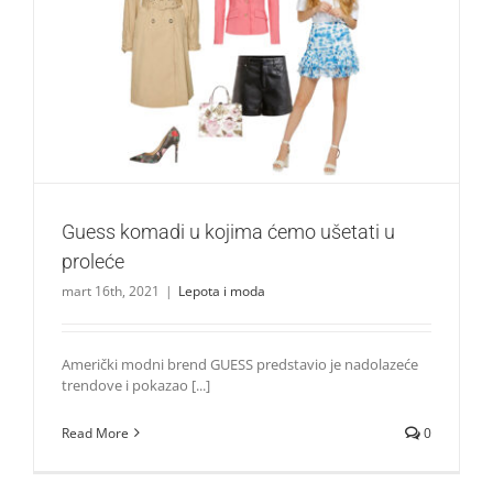
Guess komadi u kojima ćemo ušetati u proleće
Lepota i moda
Guess komadi u kojima ćemo ušetati u
proleće
mart 16th, 2021
|
Lepota i moda
Američki modni brend GUESS predstavio je nadolazeće
trendove i pokazao [...]
Read More
0