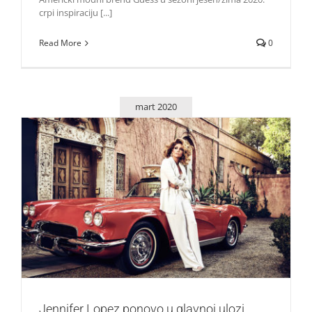
crpi inspiraciju [...]
Read More
0
mart 2020
Jennifer Lopez ponovo u glavnoj ulozi reklamne kampanje
brenda Guess
Zvezde
Jennifer Lopez ponovo u glavnoj ulozi