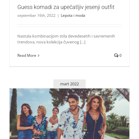
Guess komadi za upečatljiv jesenji outfit
septembar 16th, 2022
|
Lepota i moda
Nastala kombinacijom stila devedesetih i savremenih
trendova, nova kolekcija čuvenog [...]
Read More
0
mart 2022
7 neodoljivih prolećnih kombinacija američkog brenda
GUESS
Lepota i moda