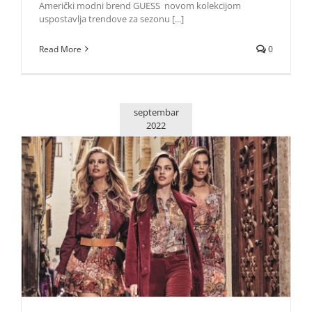
Američki modni brend GUESS novom kolekcijom
uspostavlja trendove za sezonu [...]
Read More
0
septembar
2022
Guess komadi za upečatljiv jesenji outfit
Lepota i moda