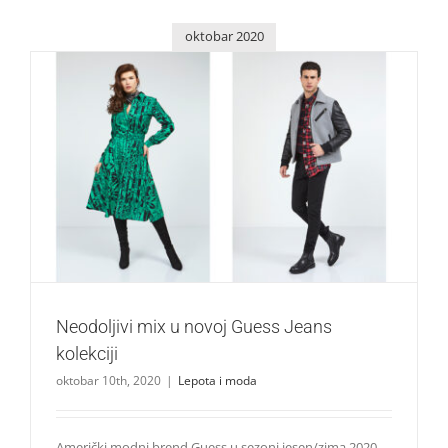
oktobar 2020
Neodoljivi mix u novoj Guess Jeans kolekciji
Lepota i moda
Neodoljivi mix u novoj Guess Jeans
kolekciji
oktobar 10th, 2020
|
Lepota i moda
Američki modni brend Guess u sezoni jesen/zima 2020.