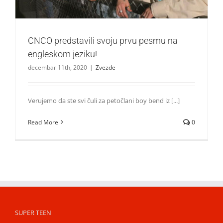
CNCO predstavili svoju prvu pesmu na
engleskom jeziku!
decembar 11th, 2020
|
Zvezde
Verujemo da ste svi čuli za petočlani boy bend iz [...]
Read More
0
SUPER TEEN