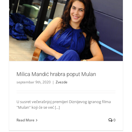
Milica Mandić hrabra poput Mulan
Zvezde
Milica Mandić hrabra poput Mulan
septembar 9th, 2020
|
Zvezde
U susret večerašnjoj premijeri Diznijevog igranog filma
"Mulan" koji će se već [...]
Read More
0