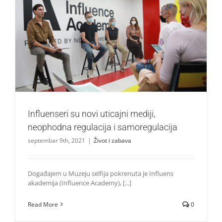
Influenseri su novi uticajni mediji, neophodna regulacija i
samoregulacija
Život i zabava
Influenseri su novi uticajni mediji,
neophodna regulacija i samoregulacija
septembar 9th, 2021
|
Život i zabava
Događajem u Muzeju selfija pokrenuta je Influens
akademija (Influence Academy), [...]
Read More
0