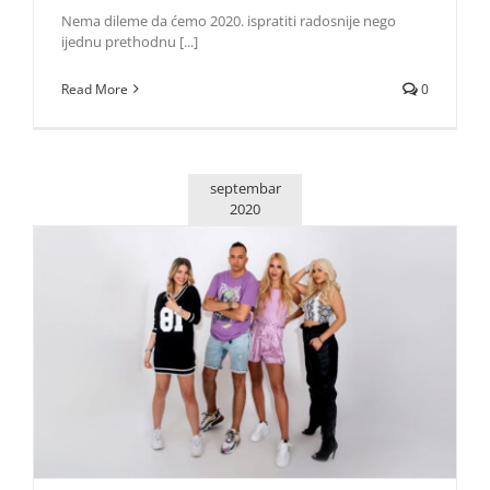
Nema dileme da ćemo 2020. ispratiti radosnije nego
ijednu prethodnu [...]
Read More
0
septembar
2020
TELELVIZIJA KOJU SU STVORILI NOSIOCI INTERNET
GENERACIJE: Red TV stiže 3. oktobra!
Život i zabava