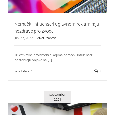
Nemački influenseri uglavnom reklamiraju
nezdrave proizvode
jun 9th, 2022
|
Život i zabava
Tri četvrtine proizvoda o kojima nemački influenseri
postavljaju objave na [...]
Read More
0
septembar
2021