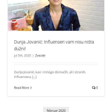
Dunja Jovanić: Influenseri vam nisu ništa dužni!
Zvezde
Dunja Jovanić: Influenseri vam nisu ništa
dužni!
jul 5th, 2020
|
Zvezde
Dunja Jovanić, kao i mnogo domaćih, ali i stranih,
influensera, [...]
Read More
0
februar 2020