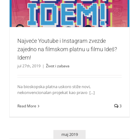
Život i zabava
Najveće Youtube i Instagram zvezde
zajedno na filmskom platnu u filmu Ideš?
Idem!
jul 27th, 2019
|
Život i zabava
Na bioskopska platna uskoro stiže novi,
nekonvencionalan projekat kao pravo [...]
Read More
3
maj 2019