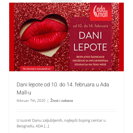
Dani lepote od 10. do 14. februara u Ada Mall-u
Život i zabava
Dani lepote od 10. do 14. februara u Ada
Mall-u
februar 7th, 2020
|
Život i zabava
U susret Danu zaljubljenih, najlepši šoping centar u
Beogradu, ADA [...]