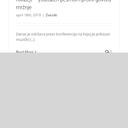
mržnje
april 18th, 2019
|
Zvezde
Danas je održana press konferencija na kojoj je prikazan
muzički [...]
Read More
1
SUPER TEEN
O nama