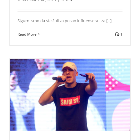
Sigurni smo da ste čuli za posao influensera - za [...]
Read More
1
Baka Prase u Beogradu zatvara legendarnu turneju
Jutjubera po Srbiji
Zvezde