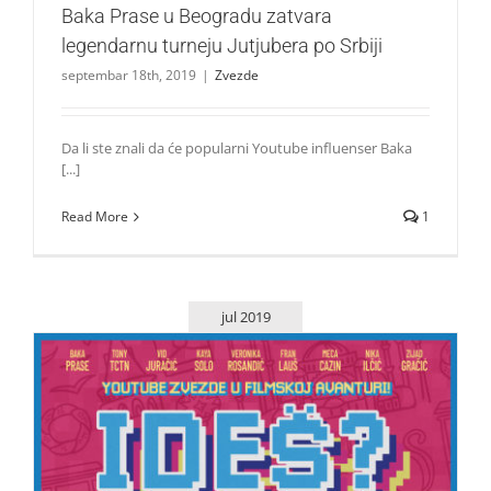
Baka Prase u Beogradu zatvara
legendarnu turneju Jutjubera po Srbiji
septembar 18th, 2019
|
Zvezde
Da li ste znali da će popularni Youtube influenser Baka
[...]
Read More
1
jul 2019
Najveće Youtube i Instagram zvezde zajedno na filmskom
platnu u filmu Ideš? Idem!