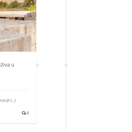
 Dalmaciji!
živa u
iji! [...]
0