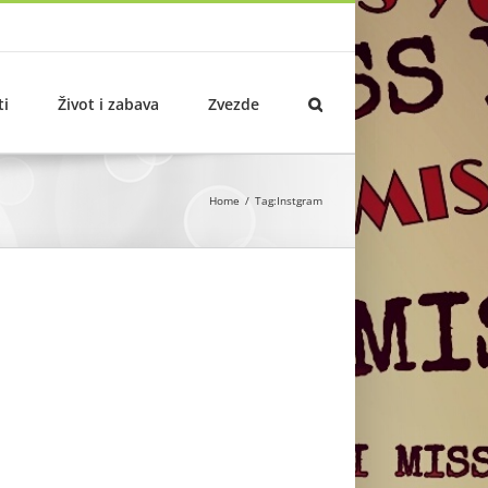
ti
Život i zabava
Zvezde
Home
Tag:
Instgram