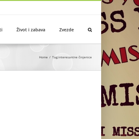
ti
Život i zabava
Zvezde
Home
Tag:
interesantne činjenice