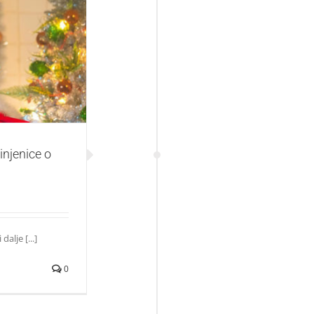
 o Katy Perry?
injenice o
alje [...]
0