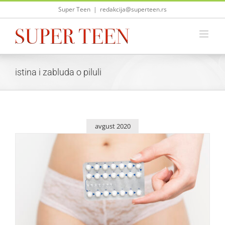
Skip
Super Teen
|
redakcija@superteen.rs
to
content
istina i zabluda o piluli
avgust 2020
10 najčešćih predrasuda, istina i zabluda o piluli
Saveti