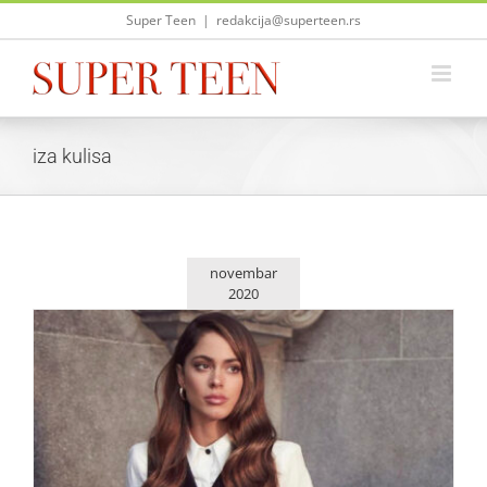
Skip
Super Teen
|
redakcija@superteen.rs
to
content
iza kulisa
novembar
2020
Kako je izgledalo snimanje pesme “Un Beso En Madrid”?
Zvezde