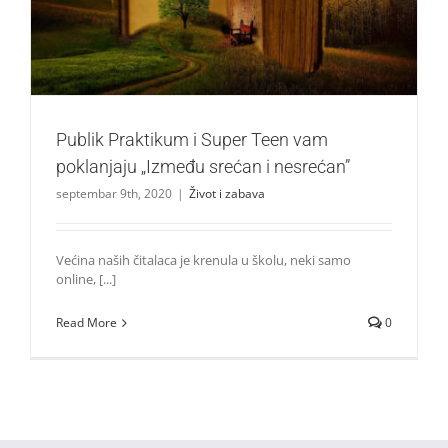
Život i zabava
Publik Praktikum i Super Teen vam
poklanjaju „Između srećan i nesrećan”
septembar 9th, 2020
|
Život i zabava
Većina naših čitalaca je krenula u školu, neki samo
online, [...]
Read More
0