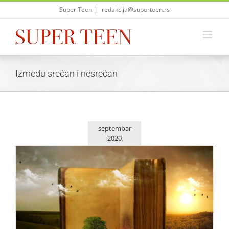
Skip
Super Teen
|
redakcija@superteen.rs
to
content
Između srećan i nesrećan
septembar
2020
Publik Praktikum i Super Teen vam poklanjaju „Između
srećan i nesrećan”