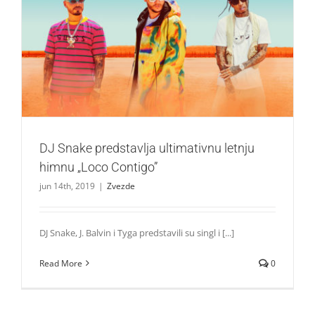
DJ Snake predstavlja ultimativnu letnju himnu „Loco
Contigo”
Zvezde
DJ Snake predstavlja ultimativnu letnju
himnu „Loco Contigo”
jun 14th, 2019
|
Zvezde
DJ Snake, J. Balvin i Tyga predstavili su singl i [...]
Read More
0