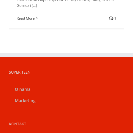
Gomez i [...]
Read More
1
SUPER TEEN
O nama
Marketing
KONTAKT