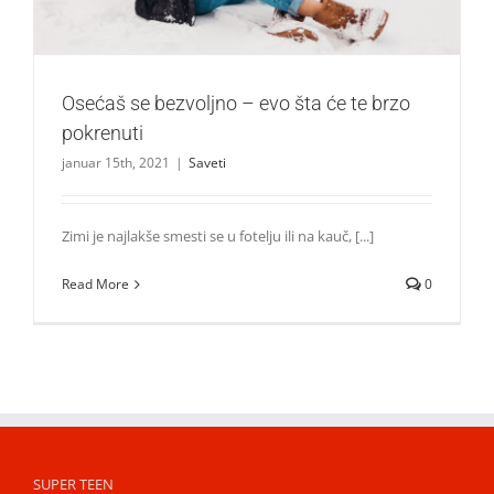
Osećaš se bezvoljno – evo šta će te brzo
pokrenuti
januar 15th, 2021
|
Saveti
Zimi je najlakše smesti se u fotelju ili na kauč, [...]
Read More
0
SUPER TEEN