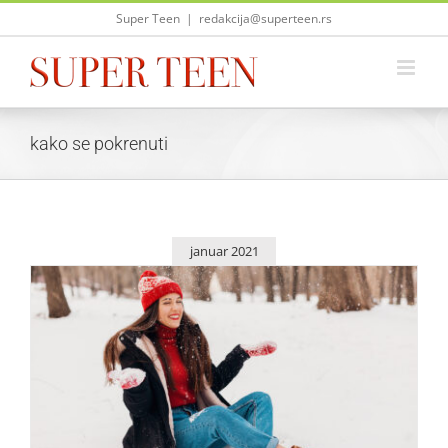
Skip
Super Teen
|
redakcija@superteen.rs
to
content
kako se pokrenuti
januar 2021
Osećaš se bezvoljno – evo šta će te brzo pokrenuti
Saveti