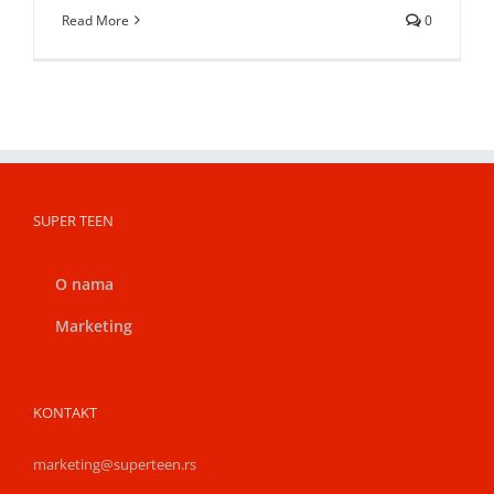
Read More
0
SUPER TEEN
O nama
Marketing
KONTAKT
marketing@superteen.rs