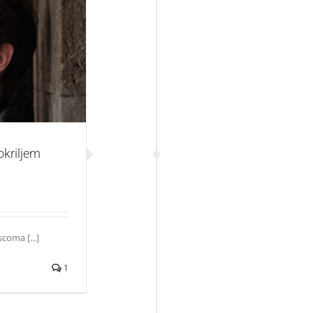
jem Mascoma
okriljem
coma [...]
1