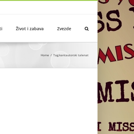
ti
Život i zabava
Zvezde
Home
Tag:
kantautorski talenat