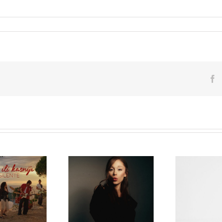
F
Karol G obja
„Matadora“ 
Ariana Grande objavila
objavio novi
novi albu
osmi studijski album
je ili kasnije”
Arrepiento 
„petal“
Tanto“ koji