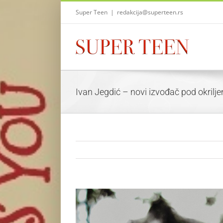
Skip
Super Teen
|
redakcija@superteen.rs
to
content
Ivan Jegdić – novi izvođač pod okri
View
Larger
Image