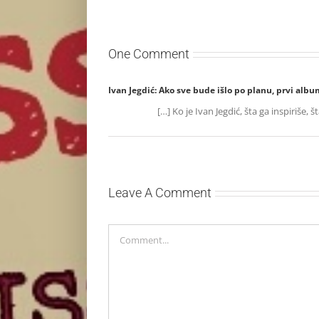
One Comment
Ivan Jegdić: Ako sve bude išlo po planu, prvi albu
[…] Ko je Ivan Jegdić, šta ga inspiriš
Leave A Comment
Comment