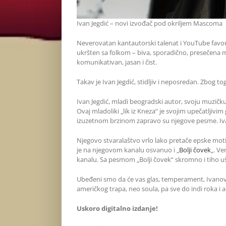
Ivan Jegdić – novi izvođač pod okriljem Mascoma
Neverovatan kantautorski talenat i YouTube favo
ukršten sa folkom – biva, sporadično, presečena m
komunikativan, jasan i čist.
Takav je Ivan Jegdić, stidljiv i neposredan. Zbog t
Ivan Jegdić, mladi beogradski autor, svoju muzičku
Ovaj mladoliki „lik iz Kneza“ je svojim upečatljivi
izuzetnom brzinom zapravo su njegove pesme. Ivan
Njegovo stvaralaštvo vrlo lako pretače epske mot
je na njegovom kanalu osvanuo i „
Bolji čovek
„. Ve
kanalu. Sa pesmom „Bolji čovek“ skromno i tiho ušao 
Ubeđeni smo da će vas glas, temperament, Ivanov se
američkog trapa, neo soula, pa sve do indi roka i 
Uskoro digitalno izdanje!