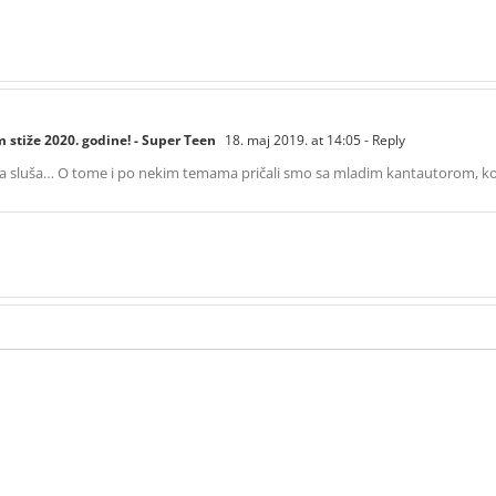
avgu
m stiže 2020. godine! - Super Teen
18. maj 2019. at 14:05
- Reply
e, šta sluša… O tome i po nekim temama pričali smo sa mladim kantautorom, k