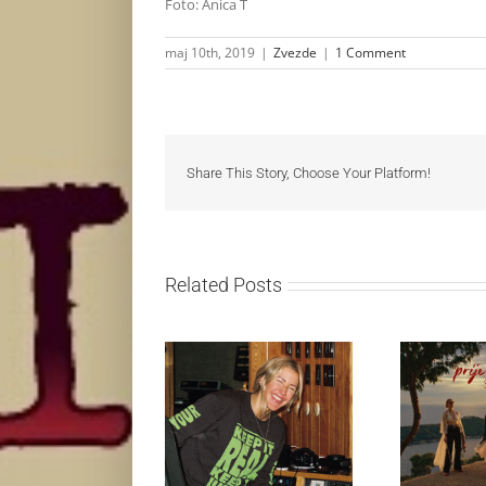
Foto: Anica T
maj 10th, 2019
|
Zvezde
|
1 Comment
Share This Story, Choose Your Platform!
Related Posts
Ellie Goulding otkriva
Silente 
nežniju stranu novim
singl “Pri
singlom „4 Seasons“