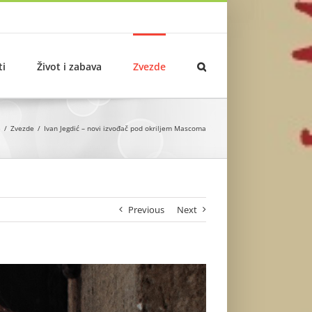
ti
Život i zabava
Zvezde
e
Zvezde
Ivan Jegdić – novi izvođač pod okriljem Mascoma
Previous
Next