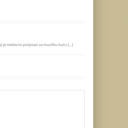
sta
Volume 2
oji je nedavno potpisao za muzičku kuću […]