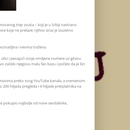
ponovanog
trap
zvuka – koji je u Srbiji nastrano
e koje ne prelaze; njihov izraz je izuzetno
poznatljiva i veoma tražena.
ulici i pevajući svoje omiljene numere uz gitaru.
vo začelo njegovu malu fan bazu i počelo da je širi
sa fanovima preko svog YouTube kanala, a vremenom
 200 hiljada pregleda i 4 hiljade pretplatnika na
 je pokupio najbolje od nove sevdalinke,