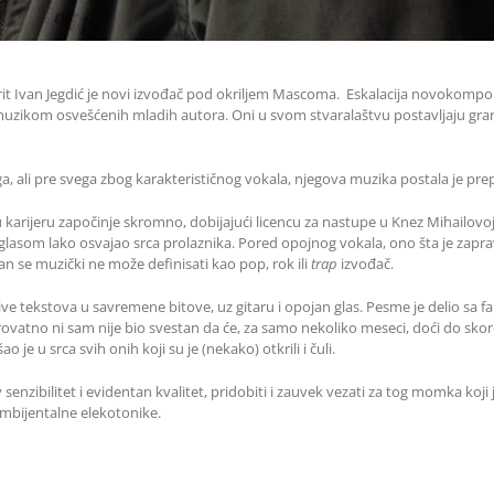
rit Ivan Jegdić je novi izvođač pod okriljem Mascoma. Eskalacija novokom
uzikom osvešćenih mladih autora. Oni u svom stvaralaštvu postavljaju granic
oga, ali pre svega zbog karakterističnog vokala, njegova muzika postala je pre
 karijeru započinje skromno, dobijajući licencu za nastupe u Knez Mihailovoj 
m glasom lako osvajao srca prolaznika. Pored opojnog vokala, ono šta je zapra
 se muzički ne može definisati kao pop, rok ili
trap
izvođač.
ive tekstova u savremene bitove, uz gitaru i opojan glas. Pesme je delio 
rovatno ni sam nije bio svestan da će, za samo nekoliko meseci, doći do skoro
je u srca svih onih koji su je (nekako) otkrili i čuli.
nzibilitet i evidentan kvalitet, pridobiti i zauvek vezati za tog momka koji
ambijentalne elekotonike.