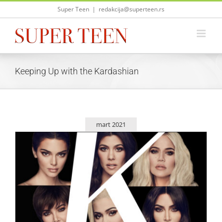
Skip
Super Teen
|
redakcija@superteen.rs
to
content
Keeping Up with the Kardashian
mart 2021
Poslednja sezona serije „U korak sa Kardašijanima“ na
kanalu E! 28. marta
Zvezde