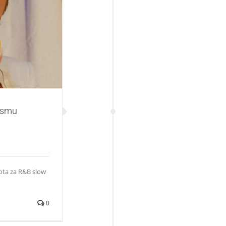
 „Problem“
pesmu
ota za R&B slow
0