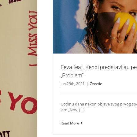
Eeva feat. Kendi predstavljau pesmu
Zvezde
Eeva feat. Kendi predstavljau 
„Problem“
jun 25th, 2021
|
Zvezde
Godinu dana nakon objave svog prvog sp
jam „Novi [...]
Read More