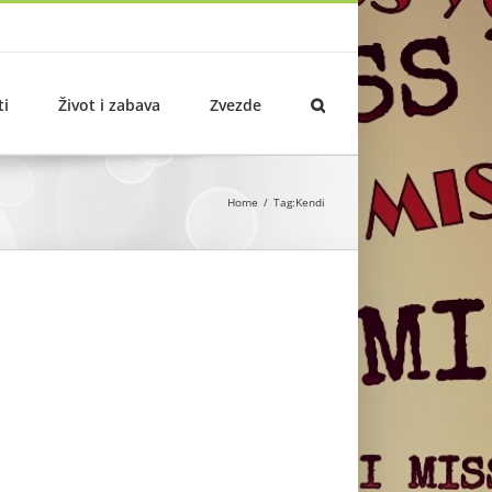
ti
Život i zabava
Zvezde
Home
Tag:
Kendi