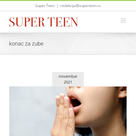
Skip
Super Teen
|
redakcija@superteen.rs
to
content
konac za zube
novembar
2021
Šta sve treba učiniti da dobijete svež dah?
Saveti