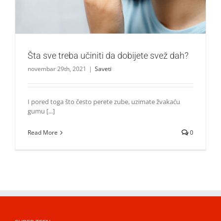
Šta sve treba učiniti da dobijete svež dah?
novembar 29th, 2021
|
Saveti
I pored toga što često perete zube, uzimate žvakaću
gumu [...]
Read More
0