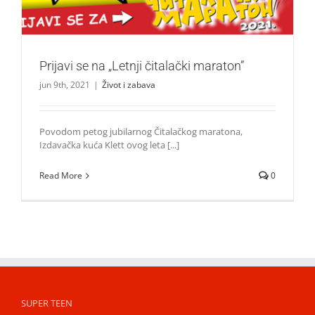
Prijavi se na „Letnji čitalački maraton”
jun 9th, 2021
|
Život i zabava
Povodom petog jubilarnog Čitalačkog maratona,
Izdavačka kuća Klett ovog leta [...]
Read More
0
SUPER TEEN