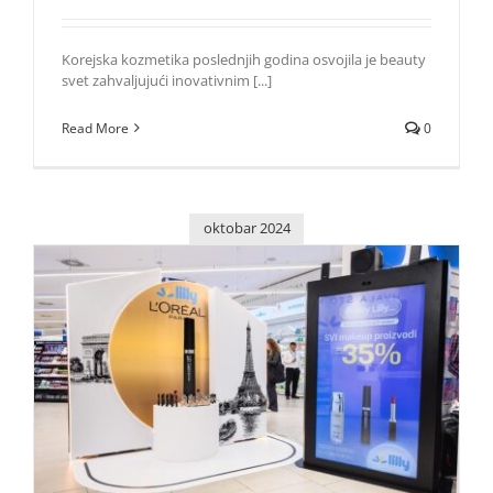
Korejska kozmetika poslednjih godina osvojila je beauty
svet zahvaljujući inovativnim [...]
Read More
0
oktobar 2024
Lilly Drogerie donose popuste na sve make-up proizvode
Lepota i moda