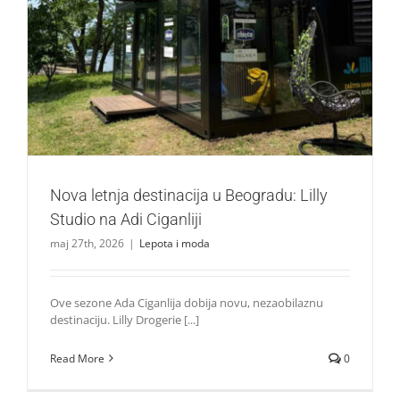
Nova letnja destinacija u Beogradu: Lilly Studio na Adi
Ciganliji
Lepota i moda
Nova letnja destinacija u Beogradu: Lilly
Studio na Adi Ciganliji
maj 27th, 2026
|
Lepota i moda
Ove sezone Ada Ciganlija dobija novu, nezaobilaznu
destinaciju. Lilly Drogerie [...]
Read More
0