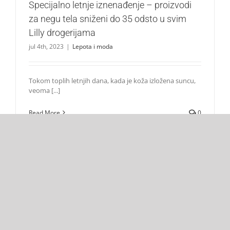
Specijalno letnje iznenađenje – proizvodi
za negu tela sniženi do 35 odsto u svim
Lilly drogerijama
jul 4th, 2023
|
Lepota i moda
Tokom toplih letnjih dana, kada je koža izložena suncu,
veoma [...]
Read More
0
april 2023
Svi proizvodi za kosu od sada su na sniženju u svim Lilly