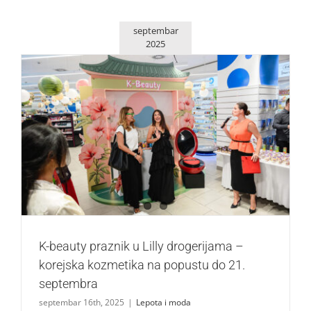
septembar
2025
K-beauty praznik u Lilly drogerijama – korejska kozmetika
na popustu do 21. septembra
Lepota i moda
K-beauty praznik u Lilly drogerijama –
korejska kozmetika na popustu do 21.
septembra
septembar 16th, 2025
|
Lepota i moda