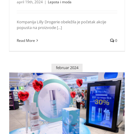
april 19th, 2024
|
Lepota i moda
Kompanija Lilly Drogerie obeležila je početak akcije
popusta na proizvode [...]
Read More
0
februar 2024
Lilly Drogerie donose popuste na proizvode za negu lica
Lepota i moda