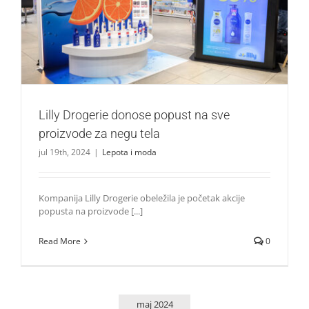
Lilly Drogerie donose popust na sve proizvode za negu
tela
Lepota i moda
Lilly Drogerie donose popust na sve
proizvode za negu tela
jul 19th, 2024
|
Lepota i moda
Kompanija Lilly Drogerie obeležila je početak akcije
popusta na proizvode [...]
Read More
0
maj 2024