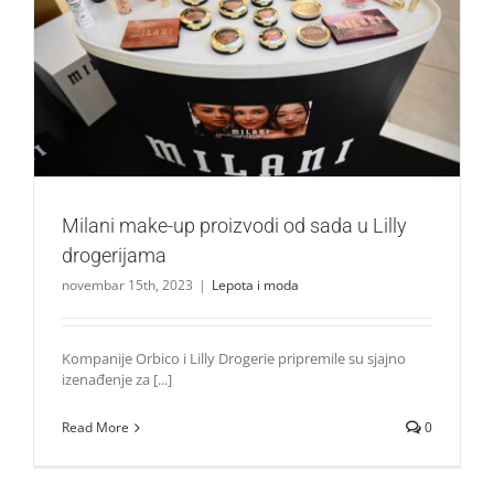
Milani make-up proizvodi od sada u Lilly drogerijama
Lepota i moda
Milani make-up proizvodi od sada u Lilly
drogerijama
novembar 15th, 2023
|
Lepota i moda
Kompanije Orbico i Lilly Drogerie pripremile su sjajno
izenađenje za [...]
Read More
0