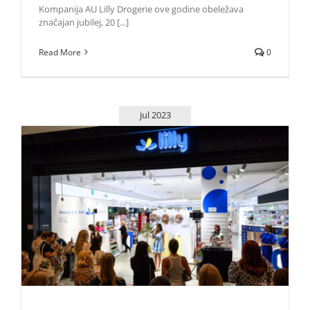
Kompanija AU Lilly Drogerie ove godine obeležava
značajan jubilej, 20 [...]
Read More
0
jul 2023
Specijalno letnje iznenađenje – proizvodi za negu tela
sniženi do 35 odsto u svim Lilly drogerijama
Lepota i moda