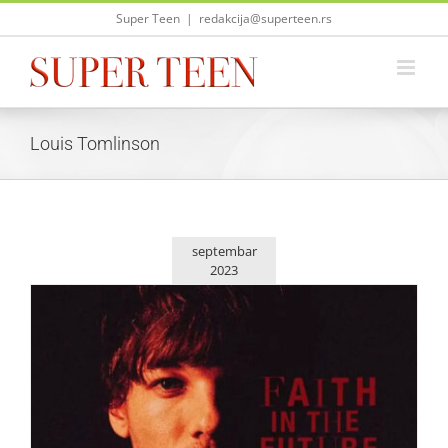
Skip
Super Teen
|
redakcija@superteen.rs
to
content
Louis Tomlinson
septembar
2023
Louis Tomlinson nam dolazi u komšiluk!
Zvezde