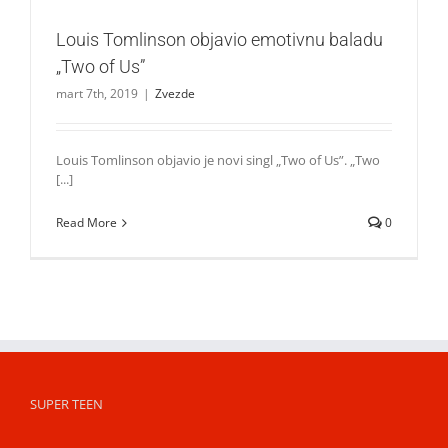
Louis Tomlinson objavio emotivnu baladu
„Two of Us”
mart 7th, 2019
|
Zvezde
Louis Tomlinson objavio je novi singl „Two of Us”. „Two
[...]
Read More
0
SUPER TEEN