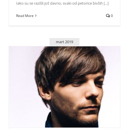
Iako su se razišli još davno, svaki od petorice bivših [...]
Read More
0
mart 2019
Louis Tomlinson objavio emotivnu baladu „Two of Us”
Zvezde