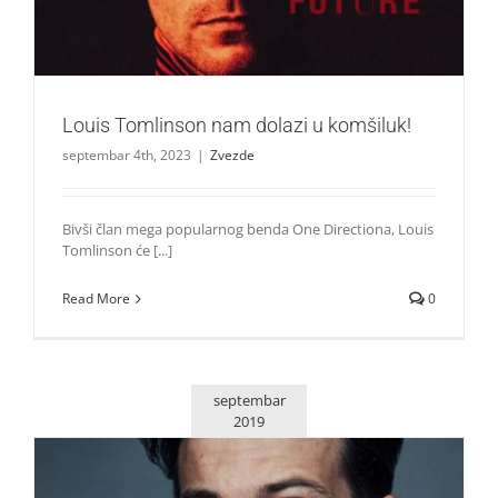
Louis Tomlinson nam dolazi u komšiluk!
septembar 4th, 2023
|
Zvezde
Bivši član mega popularnog benda One Directiona, Louis
Tomlinson će [...]
Read More
0
septembar
2019