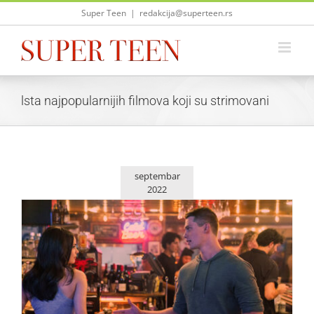
Skip
Super Teen
|
redakcija@superteen.rs
to
content
lsta najpopularnijih filmova koji su strimovani
septembar
2022
„Purple Hearts“ ušao na Netflixovu listu filmova svih
vremena
Život i zabava