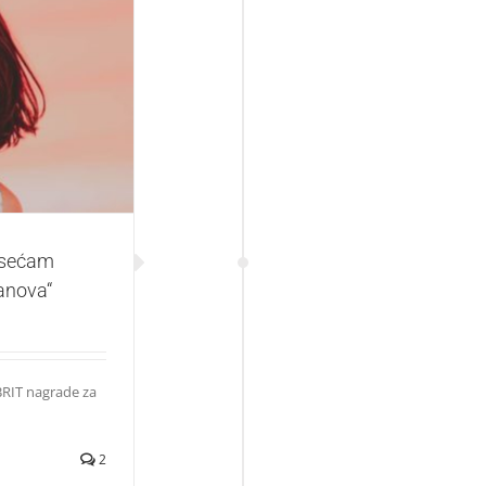
avezu da budem
Osećam
anova“
BRIT nagrade za
2