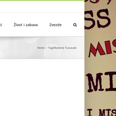
ti
Život i zabava
Zvezde
Home
Tag:
Madame Tussauds