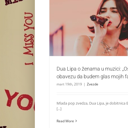
Dua Lipa o ženama u muzici: „Osećam ob
glas mojih fanova“
Zvezde
Dua Lipa o ženama u muzici: „
obavezu da budem glas mojih f
mart 19th, 2019
|
Zvezde
Mlada pop zvedza, Dua Lipa, je dobitnica 
[...]
Read More