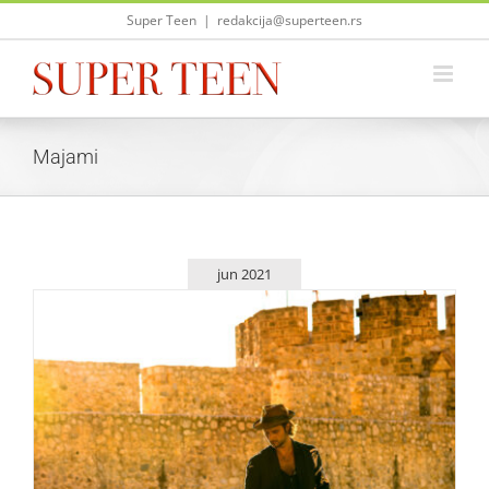
Skip
Super Teen
|
redakcija@superteen.rs
to
content
Majami
jun 2021
EXIT festival u junu stiže u Majami!
Zvezde