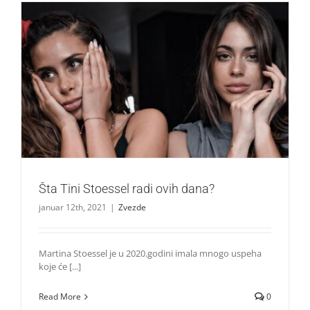
Šta Tini Stoessel radi ovih dana?
Zvezde
Šta Tini Stoessel radi ovih dana?
januar 12th, 2021
|
Zvezde
Martina Stoessel je u 2020.godini imala mnogo uspeha
koje će [...]
Read More
0