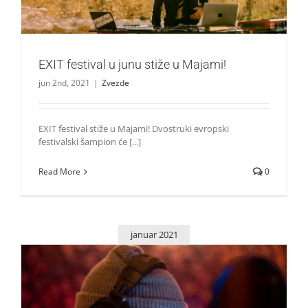
EXIT festival u junu stiže u Majami!
jun 2nd, 2021
|
Zvezde
EXIT festival stiže u Majami! Dvostruki evropski
festivalski šampion će [...]
Read More
0
januar 2021