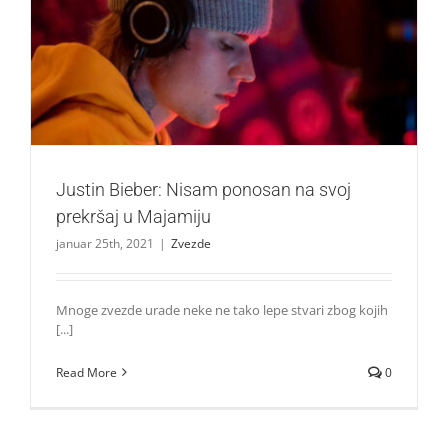
Justin Bieber: Nisam ponosan na svoj prekršaj u Majamiju
Zvezde
Justin Bieber: Nisam ponosan na svoj
prekršaj u Majamiju
januar 25th, 2021
|
Zvezde
Mnoge zvezde urade neke ne tako lepe stvari zbog kojih
[...]
Read More
0