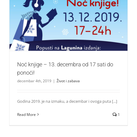
Noć knjige – 13. decembra od 17 sati do ponoći!
Život i zabava
Noć knjige – 13. decembra od 17 sati do
ponoći!
decembar 4th, 2019
|
Život i zabava
Godina 2019. je na izmaku, a decembar i ovoga puta [...]
Read More
1