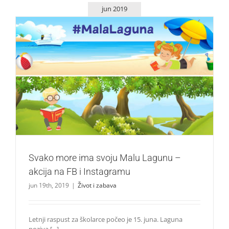
jun 2019
Svako more ima svoju Malu Lagunu – akcija na FB i
Instagramu
Život i zabava
Svako more ima svoju Malu Lagunu –
akcija na FB i Instagramu
jun 19th, 2019
|
Život i zabava
Letnji raspust za školarce počeo je 15. juna. Laguna
poziva [...]