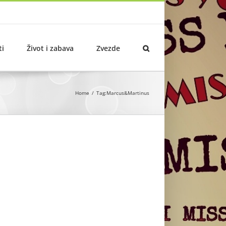
ti
Život i zabava
Zvezde
Home
Tag:
Marcus&Martinus