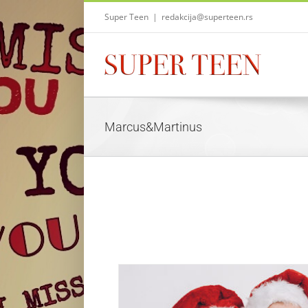
Skip
Super Teen
|
redakcija@superteen.rs
to
content
Marcus&Martinus