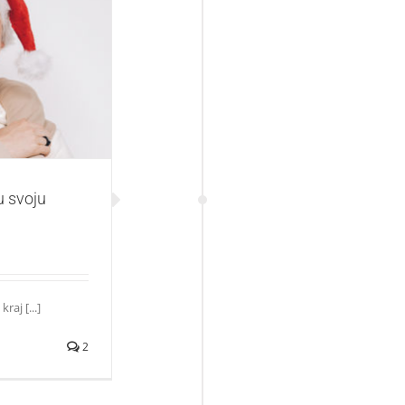
jveću želju za
u svoju
aj [...]
2