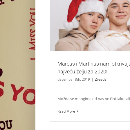
Marcus i Martinus nam otkrivaju svoju na
2020!
Zvezde
Marcus i Martinus nam otkrivaj
najveću želju za 2020!
decembar 8th, 2019
|
Zvezde
Možda se mnogima od nas ne čini tako, ali kr
Read More