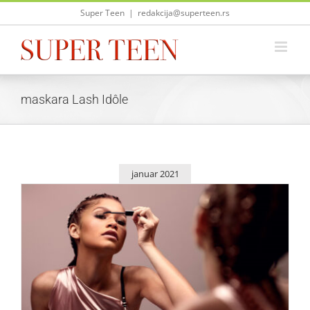
Skip
Super Teen
|
redakcija@superteen.rs
to
content
maskara Lash Idôle
januar 2021
Nova Idôle maskara za trepavice kakve ste oduvek želeli
Lepota i moda