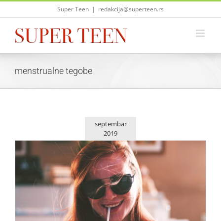
Skip
Super Teen
|
redakcija@superteen.rs
to
content
menstrualne tegobe
septembar
2019
Prirodan lek koji će ublažiti menstrualne tegobe
Saveti