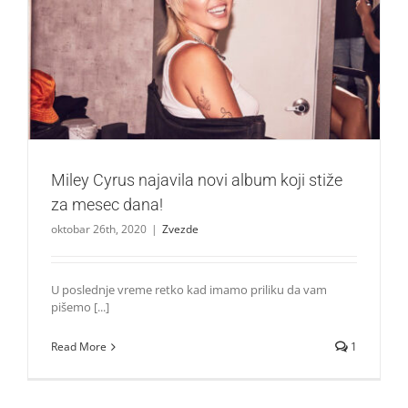
Miley Cyrus najavila novi album koji stiže za mesec dana!
Zvezde
Miley Cyrus najavila novi album koji stiže
za mesec dana!
oktobar 26th, 2020
|
Zvezde
U poslednje vreme retko kad imamo priliku da vam
pišemo [...]
Read More
1