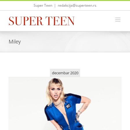
Skip
Super Teen
|
redakcija@superteen.rs
to
content
Miley
decembar 2020
Pogledajte kako izgleda luksuzna kuća Miley Cyrus!
Zvezde