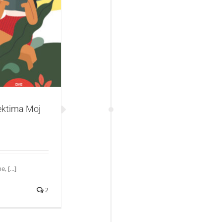
a Moj kiosk
jektima Moj
, [...]
2