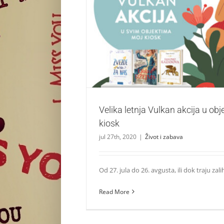
Velika letnja Vulkan akcija u objektim
Život i zabava
Velika letnja Vulkan akcija u ob
kiosk
jul 27th, 2020
|
Život i zabava
Od 27. jula do 26. avgusta, ili dok traju zalihe
Read More