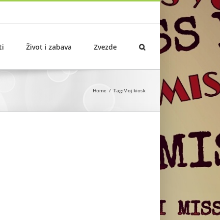
ti
Život i zabava
Zvezde
Home
Tag:
Moj kiosk