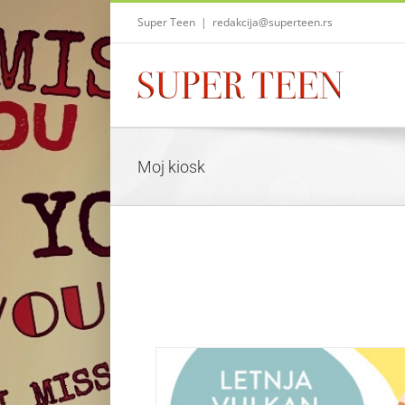
Skip
Super Teen
|
redakcija@superteen.rs
to
content
Moj kiosk