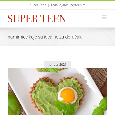
Skip
Super Teen
|
redakcija@superteen.rs
to
content
namirnice koje su idealne za doručak
januar 2021
4 namirnice za zdrav i hranjiv doručak
Saveti