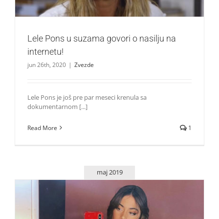
Lele Pons u suzama govori o nasilju na
internetu!
jun 26th, 2020
|
Zvezde
Lele Pons je još pre par meseci krenula sa
dokumentarnom [...]
Read More
1
maj 2019