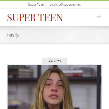
Skip
Super Teen
|
redakcija@superteen.rs
to
content
nasilje
jun 2020
Lele Pons u suzama govori o nasilju na internetu!
Zvezde