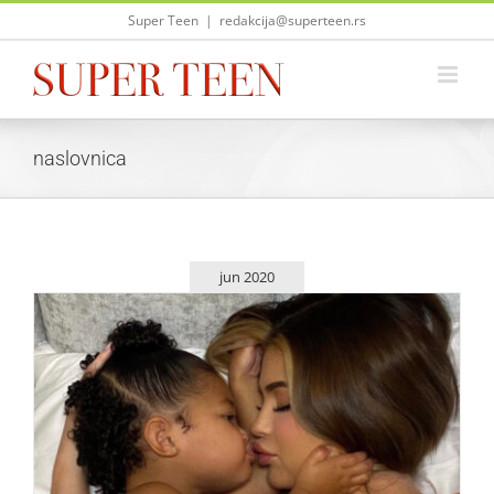
Skip
Super Teen
|
redakcija@superteen.rs
to
content
naslovnica
jun 2020
Kylie Jenner naslovnicu VOGUE magazina uslikala
telefonom!
Zvezde