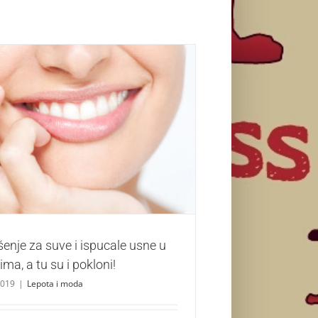
šenje za suve i ispucale usne u hladnim
danima, a tu su i pokloni!
Lepota i moda
enje za suve i ispucale usne u
ma, a tu su i pokloni!
2019
|
Lepota i moda