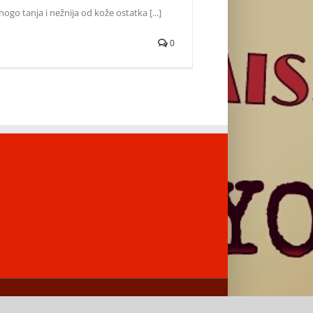
ogo tanja i nežnija od kože ostatka [...]
0