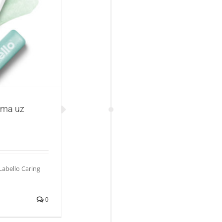
llo Caring Scrub
ama uz
abello Caring
0