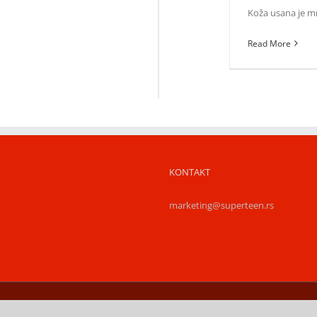
Koža usana je mn
Read More
KONTAKT
marketing@superteen.rs