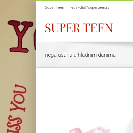
Skip
Super Teen
|
redakcija@superteen.rs
to
content
nega usana u hladnim danima