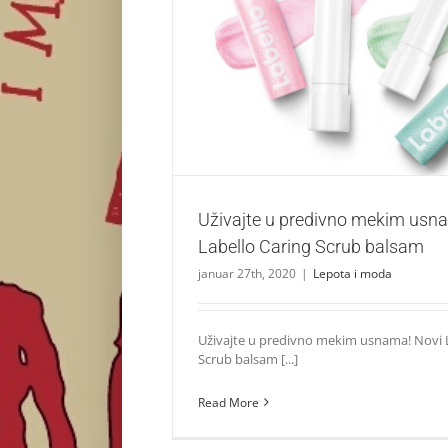
Uživajte u predivno mekim usnama uz Labe
balsam
Lepota i moda
Uživajte u predivno mekim usn
Labello Caring Scrub balsam
januar 27th, 2020
|
Lepota i moda
Uživajte u predivno mekim usnama! Novi L
Scrub balsam [...]
Read More