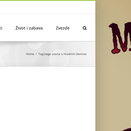
ti
Život i zabava
Zvezde
Home
Tag:
nega usana u hladnim danima