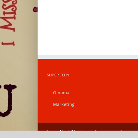
SUPER TEEN
O nama
Marketing
Copyright 2019 Super Teen | Sva prava zadržana