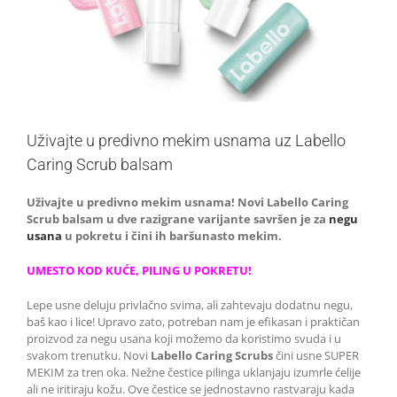
Uživajte u predivno mekim usnama uz Labello
Caring Scrub balsam
Uživajte u predivno mekim usnama! Novi Labello Caring
Scrub balsam u dve razigrane varijante savršen je za
negu
usana
u pokretu i čini ih baršunasto mekim.
UMESTO KOD KUĆE, PILING U POKRETU!
Lepe usne deluju privlačno svima, ali zahtevaju dodatnu negu,
baš kao i lice! Upravo zato, potreban nam je efikasan i praktičan
proizvod za negu usana koji možemo da koristimo svuda i u
svakom trenutku. Novi
Labello Caring Scrubs
čini usne SUPER
MEKIM za tren oka. Nežne čestice pilinga uklanjaju izumrle ćelije
ali ne iritiraju kožu. Ove čestice se jednostavno rastvaraju kada