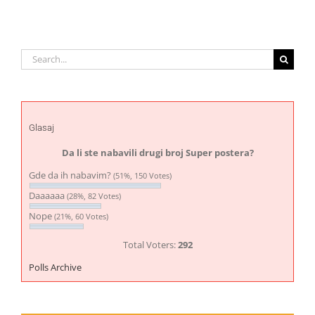
Search
for:
Glasaj
Da li ste nabavili drugi broj Super postera?
Gde da ih nabavim?
(51%, 150 Votes)
Daaaaaa
(28%, 82 Votes)
Nope
(21%, 60 Votes)
Total Voters:
292
Polls Archive