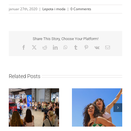
januar 27th, 2020
|
Lepota i moda
|
0 Comments
Share This Story, Choose Your Platform!
Facebook
X
Reddit
LinkedIn
WhatsApp
Tumblr
Pinterest
Vk
Email
Related Posts
Lilly Drogerie proslavile
10. online rođendan,
Leto menja naše navike
uručile automobil
– vreme je da
Citroën C3 i najavile
promenite i beauty
saradnju sa
rutinu
šampionkom Andreom
Bokan