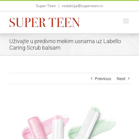
Skip
Super Teen
|
redakcija@superteen.rs
to
content
Uživajte u predivno mekim usnama uz Labello
Caring Scrub balsam
Previous
Next
View
Larger
Image