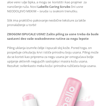
aloe vere i ulje šipka, a mogu se koristiti i kao prajmer za
nanošenje ruža. Novi
Labello Caring Scrubs
čini usne
NEODOLJIVO MEKIM – svuda i u svakom trenutku.
Stik ima praktično pakovanje neobične teksture za lakše
pronalaženje u torbi!
ZBOGOM ISPUCALE USNE! Zašto piling za usne treba da bude
sastavni deo vaše svakodnevne rutine za negu lepote
Piling uklanja izumrle ćelije i ispucali sloj kože. Pored toga, on
pospešuje cirkulaciju krvi i ističe prirodnu boju usana. Piling može
da se koristi kao priprema za negu usana jer omogućava bolje
upijanje aktivnih negujućih sastojaka i masira kožu usana.
Rezultat: svilenkasto meka koža i prirodna ružičasta boja usana.