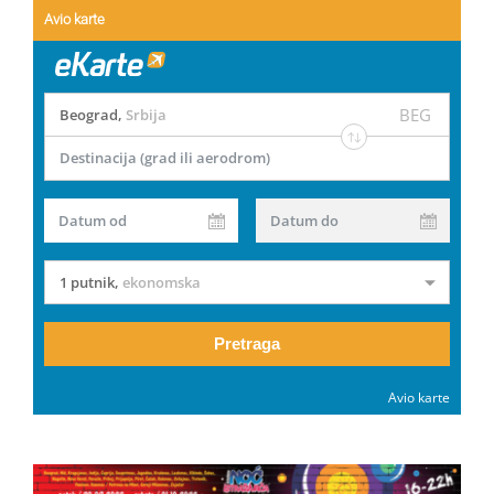
Avio karte
BEG
Beograd
,
Srbija
Destinacija (grad ili aerodrom)
Datum od
Datum do
1 putnik
,
ekonomska
Pretraga
Avio karte