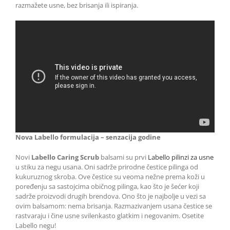
razmažete usne, bez brisanja ili ispiranja.
Nova Labello formulacija – senzacija godine
Novi
Labello Caring Scrub
balsami su prvi
Labello pilinzi za usne
u stiku za negu usana. Oni sadrže prirodne čestice pilinga od
kukuruznog skroba. Ove čestice su veoma nežne prema koži u
poređenju sa sastojcima običnog pilinga, kao što je šećer koji
sadrže proizvodi drugih brendova. Ono što je najbolje u vezi sa
ovim balsamom: nema brisanja. Razmazivanjem usana čestice se
rastvaraju i čine usne svilenkasto glatkim i negovanim. Osetite
Labello negu!