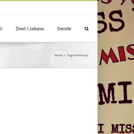
ti
Život i zabava
Zvezde
Home
Tag:
nominacija