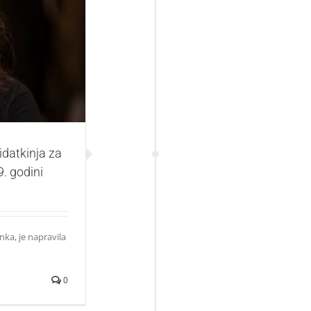
a za Nobelovu
ni
datkinja za
. godini
ka, je napravila
0