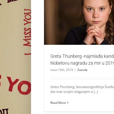
Greta Thunberg -najmlađa kandidatkinj
nagradu za mir u 2019. godi
Zvezde
Greta Thunberg -najmlađa kandi
Nobelovu nagradu za mir u 2019
mart 15th, 2019
|
Zvezde
Greta Thunberg, šesnaestogodišnja Šveđan
dar-mar svojim izlaganjem o [...]
Read More