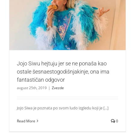
Jojo Siwu hejtuju jer se ne ponaša kao ostale
šesnaestogodišnjakinje, ona ima fantastičan odgovor
Zvezde
Jojo Siwu hejtuju jer se ne ponaša kao
ostale šesnaestogodišnjakinje, ona ima
fantastičan odgovor
avgust 25th, 2019
|
Zvezde
Jojo Siwa je poznata po svom ludo izgledu koji je [...]
Read More
0