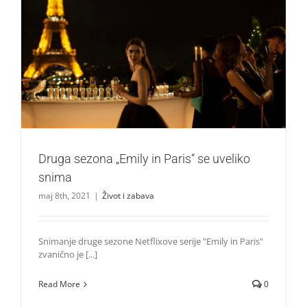
Druga sezona „Emily in Paris“ se uveliko snima
Život i zabava
Druga sezona „Emily in Paris“ se uveliko
snima
maj 8th, 2021
|
Život i zabava
Snimanje druge sezone Netflixove serije "Emily in Paris"
zvanično je [...]
Read More
0