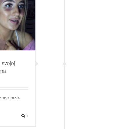
bjavi govori o
 svojoj
ama
 stvai stoje
1