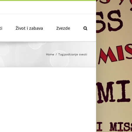
ti
Život i zabava
Zvezde
Home
Tag:
podizanje svesti