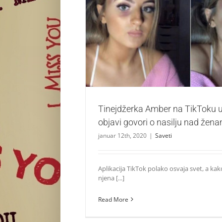
Tinejdžerka Amber na TikToku u svojoj o
nasilju nad ženama
Saveti
Tinejdžerka Amber na TikToku u
objavi govori o nasilju nad žen
januar 12th, 2020
|
Saveti
Aplikacija TikTok polako osvaja svet, a kako
njena [...]
Read More