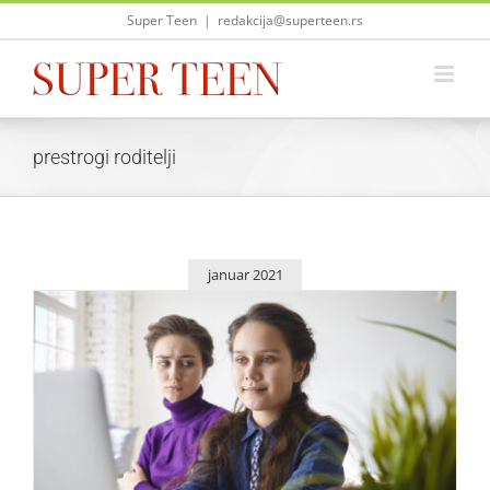
Skip
Super Teen
|
redakcija@superteen.rs
to
content
prestrogi roditelji
januar 2021
Da li su tvoji roditelji prestrogi?
Saveti