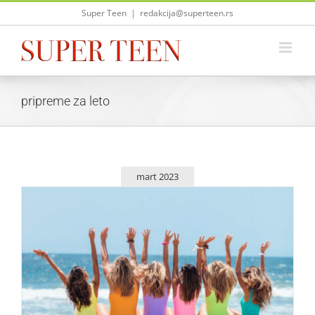
Skip
Super Teen
|
redakcija@superteen.rs
to
content
pripreme za leto
mart 2023
Saveti za prvo letovanje sa društvom
Saveti