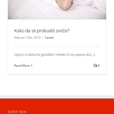
Kako da se probudiš sveža?
februar 13th, 2019
|
Saveti
Ujutro si dežurno gunđalo i nikako ti ne uspeva da [...]
Read More
0
SUPER TEEN