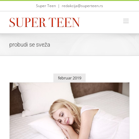
Skip
Super Teen
|
redakcija@superteen.rs
to
content
probudi se sveža
februar 2019
Kako da se probudiš sveža?
Saveti