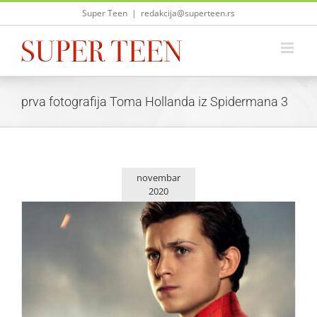
Skip
Super Teen
|
redakcija@superteen.rs
to
content
prva fotografija Toma Hollanda iz Spidermana 3
novembar
2020
Stigla prva fotografija Toma Hollanda iz Spidermana 3
Zvezde