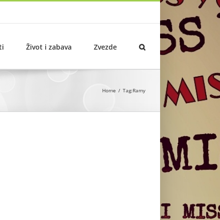
ti
Život i zabava
Zvezde
Home
Tag:
Ramy