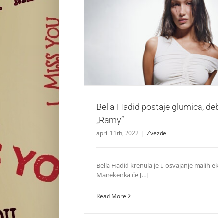
Bella Hadid postaje glumica, debituje u 
Zvezde
Bella Hadid postaje glumica, debi
„Ramy“
april 11th, 2022
|
Zvezde
Bella Hadid krenula je u osvajanje malih e
Manekenka će [...]
Read More