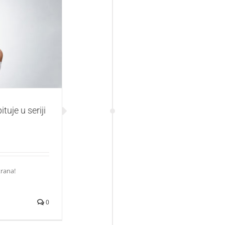
seriji „Ramy“
tuje u seriji
krana!
0